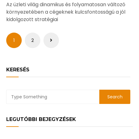
Az üzleti világ dinamikus és folyamatosan változó
környezetében a cégeknek kulcsfontosságú a jól
kidolgozott stratégiai
Bejegyzések
1
2
lapozása
KERESÉS
LEGUTÓBBI BEJEGYZÉSEK