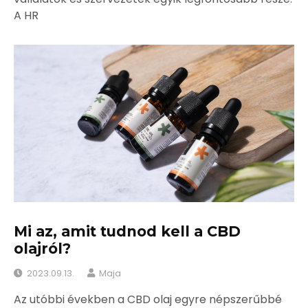
A HR
Mi az, amit tudnod kell a CBD
olajról?
2023.09.13.
Maja
Az utóbbi években a CBD olaj egyre népszerűbbé