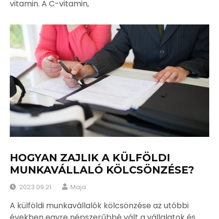
vitamin. A C-vitamin,
HOGYAN ZAJLIK A KÜLFÖLDI
MUNKAVÁLLALÓ KÖLCSÖNZÉSE?
2023.09.21.
Maja
A külföldi munkavállalók kölcsönzése az utóbbi
években egyre népszerűbbé vált a vállalatok és