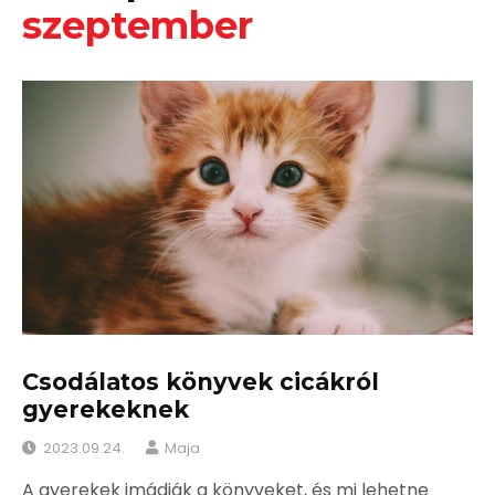
szeptember
Csodálatos könyvek cicákról
gyerekeknek
2023.09.24.
Maja
A gyerekek imádják a könyveket, és mi lehetne