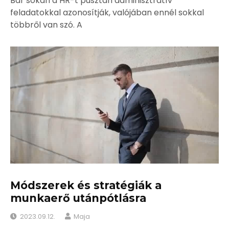
Bár sokan a HR-t pusztán adminisztratív
feladatokkal azonosítják, valójában ennél sokkal
többről van szó. A
Módszerek és stratégiák a
munkaerő utánpótlásra
2023.09.12.
Maja