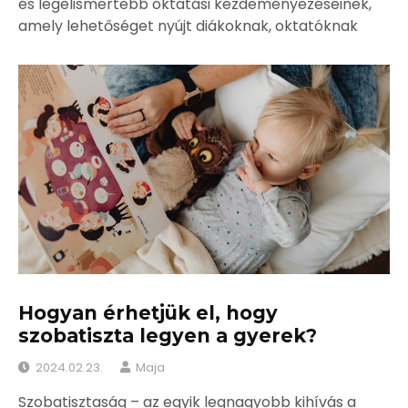
és legelismertebb oktatási kezdeményezéseinek,
amely lehetőséget nyújt diákoknak, oktatóknak
Hogyan érhetjük el, hogy
szobatiszta legyen a gyerek?
2024.02.23.
Maja
Szobatisztaság – az egyik legnagyobb kihívás a