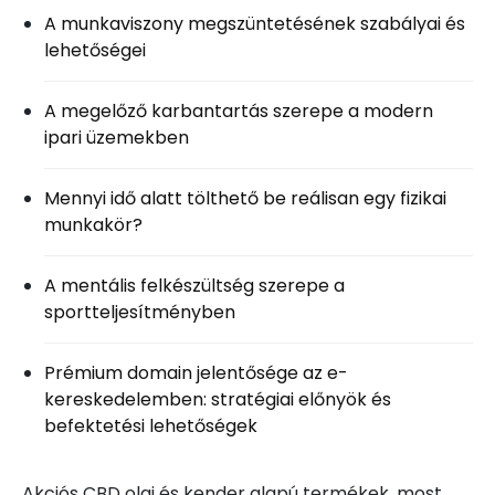
A munkaviszony megszüntetésének szabályai és
lehetőségei
A megelőző karbantartás szerepe a modern
ipari üzemekben
Mennyi idő alatt tölthető be reálisan egy fizikai
munkakör?
A mentális felkészültség szerepe a
sportteljesítményben
Prémium domain jelentősége az e-
kereskedelemben: stratégiai előnyök és
befektetési lehetőségek
Akciós CBD olaj és kender alapú termékek, most