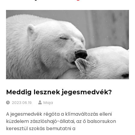
Meddig lesznek jegesmedvék?
2023.06.19.
Maja
A jegesmedvék régóta a klímaváltozás elleni
küzdelem zászlóshajó-állatai, az ő balsorsukon
keresztül szokás bemutatni a