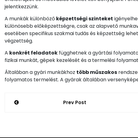
jelentkezzünk.
A munkák különböző
képzettségi szinteket
igényelhe
különösebb előképzettségre, csak az alapvető munk
esetében specifikus szakmai tudás és képzettség lehet 
végzettség.
A
konkrét feladatok
függhetnek a gyártási folyamato
fizikai munkát, gépek kezelését és a termelési folyama
Általában a gyári munkákhoz
több műszakos
rendszer
folyamatos termelést. A gyárak általában versenyképes
Bejegyzés
Prev Post
navigáció