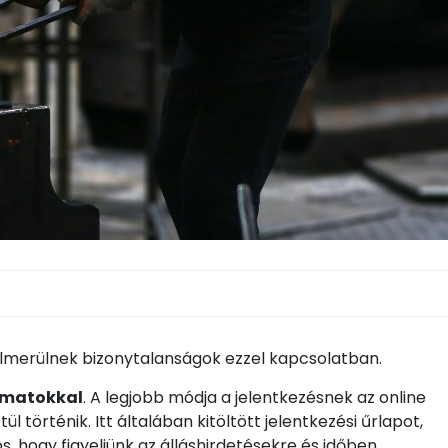
elmerülnek bizonytalanságok ezzel kapcsolatban.
amatokkal
. A legjobb módja a jelentkezésnek az online
 történik. Itt általában kitöltött jelentkezési űrlapot,
os, hogy figyeljünk az álláshirdetésekre és időben