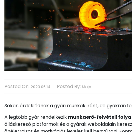
Posted On:
Posted By:
2023.06.14.
Maja
Sokan érdeklődnek a gyári munkák iránt, de gyakran f
A legtöbb gyár rendelkezik
munkaerő-felvételi foly
álláskereső platformok és a gyárak weboldalain keresztül
önéletrajzot és motivációs levelet kell benyújtani. Font