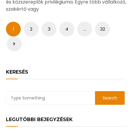
és közszereplők privilégiuma. Egyre több vállalkozó,
szakértő vagy
Bejegyzések
1
2
3
4
…
32
lapozása
KERESÉS
LEGUTÓBBI BEJEGYZÉSEK