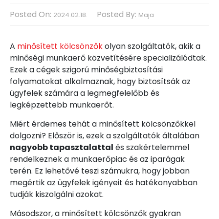
Posted On:
Posted By:
2024.02.18.
Maja
A
minősített kölcsönzők
olyan szolgáltatók, akik a
minőségi munkaerő közvetítésére specializálódtak.
Ezek a cégek szigorú minőségbiztosítási
folyamatokat alkalmaznak, hogy biztosítsák az
ügyfelek számára a legmegfelelőbb és
legképzettebb munkaerőt.
Miért érdemes tehát a minősített kölcsönzőkkel
dolgozni? Először is, ezek a szolgáltatók általában
nagyobb tapasztalattal
és szakértelemmel
rendelkeznek a munkaerőpiac és az iparágak
terén. Ez lehetővé teszi számukra, hogy jobban
megértik az ügyfelek igényeit és hatékonyabban
tudják kiszolgálni azokat.
Másodszor, a minősített kölcsönzők gyakran