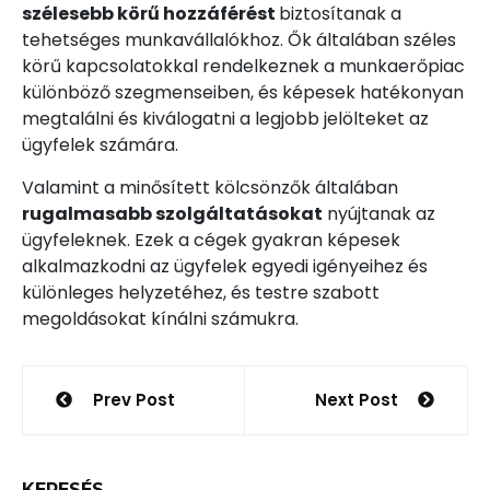
szélesebb körű hozzáférést
biztosítanak a
tehetséges munkavállalókhoz. Ők általában széles
körű kapcsolatokkal rendelkeznek a munkaerőpiac
különböző szegmenseiben, és képesek hatékonyan
megtalálni és kiválogatni a legjobb jelölteket az
ügyfelek számára.
Valamint a minősített kölcsönzők általában
rugalmasabb szolgáltatásokat
nyújtanak az
ügyfeleknek. Ezek a cégek gyakran képesek
alkalmazkodni az ügyfelek egyedi igényeihez és
különleges helyzetéhez, és testre szabott
megoldásokat kínálni számukra.
Bejegyzés
Prev Post
Next Post
navigáció
KERESÉS