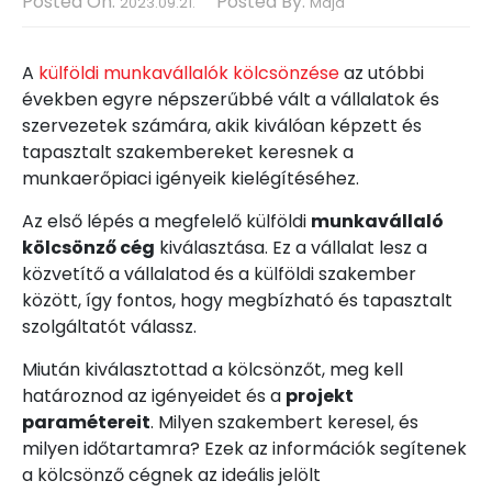
Posted On:
Posted By:
2023.09.21.
Maja
A
külföldi munkavállalók kölcsönzése
az utóbbi
években egyre népszerűbbé vált a vállalatok és
szervezetek számára, akik kiválóan képzett és
tapasztalt szakembereket keresnek a
munkaerőpiaci igényeik kielégítéséhez.
Az első lépés a megfelelő külföldi
munkavállaló
kölcsönző cég
kiválasztása. Ez a vállalat lesz a
közvetítő a vállalatod és a külföldi szakember
között, így fontos, hogy megbízható és tapasztalt
szolgáltatót válassz.
Miután kiválasztottad a kölcsönzőt, meg kell
határoznod az igényeidet és a
projekt
paramétereit
. Milyen szakembert keresel, és
milyen időtartamra? Ezek az információk segítenek
a kölcsönző cégnek az ideális jelölt