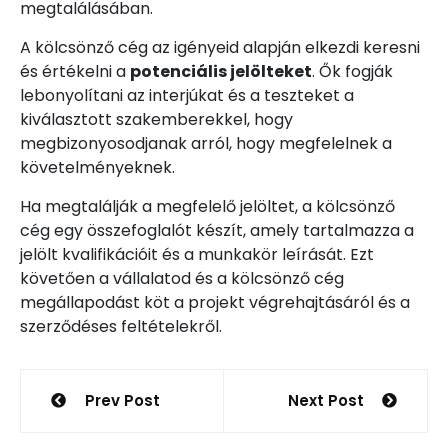
megtalálásában.
A kölcsönző cég az igényeid alapján elkezdi keresni
és értékelni a
potenciális jelölteket
. Ők fogják
lebonyolítani az interjúkat és a teszteket a
kiválasztott szakemberekkel, hogy
megbizonyosodjanak arról, hogy megfelelnek a
követelményeknek.
Ha megtalálják a megfelelő jelöltet, a kölcsönző
cég egy összefoglalót készít, amely tartalmazza a
jelölt kvalifikációit és a munkakör leírását. Ezt
követően a vállalatod és a kölcsönző cég
megállapodást köt a projekt végrehajtásáról és a
szerződéses feltételekről.
Bejegyzés
Prev Post
Next Post
navigáció