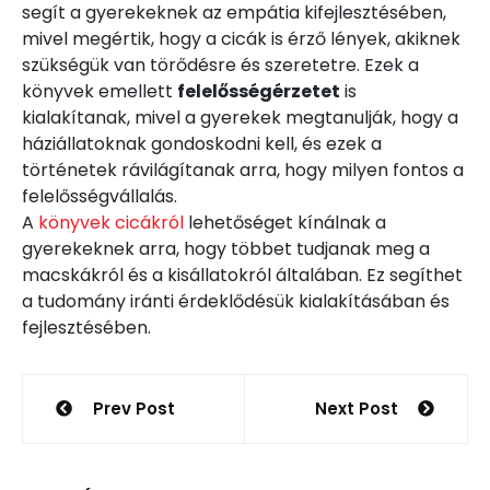
segít a gyerekeknek az empátia kifejlesztésében,
mivel megértik, hogy a cicák is érző lények, akiknek
szükségük van törődésre és szeretetre. Ezek a
könyvek emellett
felelősségérzetet
is
kialakítanak, mivel a gyerekek megtanulják, hogy a
háziállatoknak gondoskodni kell, és ezek a
történetek rávilágítanak arra, hogy milyen fontos a
felelősségvállalás.
A
könyvek cicákról
lehetőséget kínálnak a
gyerekeknek arra, hogy többet tudjanak meg a
macskákról és a kisállatokról általában. Ez segíthet
a tudomány iránti érdeklődésük kialakításában és
fejlesztésében.
Bejegyzés
Prev Post
Next Post
navigáció