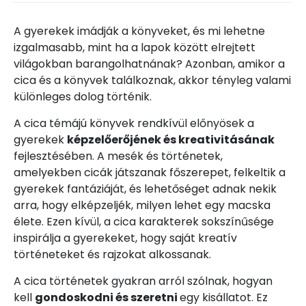
A gyerekek imádják a könyveket, és mi lehetne
izgalmasabb, mint ha a lapok között elrejtett
világokban barangolhatnának? Azonban, amikor a
cica és a könyvek találkoznak, akkor tényleg valami
különleges dolog történik.
A cica témájú könyvek rendkívül előnyösek a
gyerekek
képzelőerőjének és kreativitásának
fejlesztésében. A mesék és történetek,
amelyekben cicák játszanak főszerepet, felkeltik a
gyerekek fantáziáját, és lehetőséget adnak nekik
arra, hogy elképzeljék, milyen lehet egy macska
élete. Ezen kívül, a cica karakterek sokszínűsége
inspirálja a gyerekeket, hogy saját kreatív
történeteket és rajzokat alkossanak.
A cica történetek gyakran arról szólnak, hogyan
kell
gondoskodni és szeretni
egy kisállatot. Ez