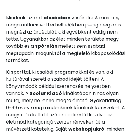
Mindenki szeret
olcsóbban
vásárolni. A mostani,
magas inflációval terhelt időkben pedig még az is
megnézi az árcédulát, aki egyébként eddig nem
tette. Ugyanakkor az élet minden területe megy
tovább és a
spórolás
mellett sem szabad
megtagadni magunktól a megfelelő kikapcsolódási
formákat.
Ki sporttal, ki családi programokkal és van, aki
kultúrával szereti a szabad idejét tölteni. A
könyvimádók például szerencsés helyzetben
vannak. A
Scolar Kiadó
kínálatában nincs olyan
műfaj, mely ne lenne megtalálható. Gyakorlatilag
0-99 éves korig mindenkinek kínálnak könyveket. A
magyar és külföldi szépirodalomtól kezdve az
életmód kategóriájú szerzeményeken át a
művészeti kötetekig. Saját
webshopjukról
minden