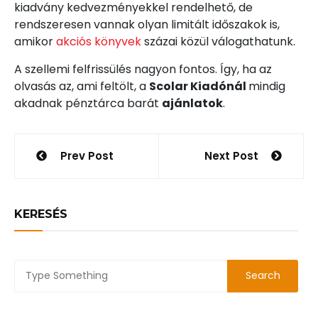
kiadvány kedvezményekkel rendelhető, de
rendszeresen vannak olyan limitált időszakok is,
amikor
akciós könyvek
százai közül válogathatunk.
A szellemi felfrissülés nagyon fontos. Így, ha az
olvasás az, ami feltölt, a
Scolar Kiadónál
mindig
akadnak pénztárca barát
ajánlatok
.
Bejegyzés
Prev Post
Next Post
navigáció
KERESÉS