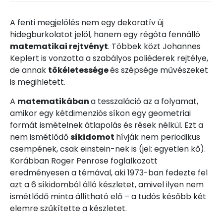
A fenti megjelölés nem egy dekoratív új
hidegburkolatot jelöl, hanem egy régóta fennálló
matematikai rejtvényt
. Többek közt Johannes
Keplert is vonzotta a szabályos poliéderek rejtélye,
de annak
tökéletessége
és szépsége művészeket
is megihletett.
A
matematikában
a tesszaláció az a folyamat,
amikor egy kétdimenziós síkon egy geometriai
formát ismételnek átlapolás és rések nélkül. Ezt a
nem ismétlődő
síkidomot
hívják nem periodikus
csempének, csak einstein-nek is (jel: egyetlen kő).
Korábban Roger Penrose foglalkozott
eredményesen a témával, aki 1973-ban fedezte fel
azt a 6 síkidomból álló készletet, amivel ilyen nem
ismétlődő minta állítható elő – a tudós később két
elemre szűkítette a készletet.