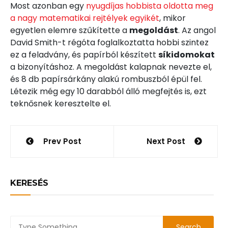
Most azonban egy
nyugdíjas hobbista oldotta meg
a nagy matematikai rejtélyek egyikét
, mikor
egyetlen elemre szűkítette a
megoldást
. Az angol
David Smith-t régóta foglalkoztatta hobbi szintez
ez a feladvány, és papírból készített
síkidomokat
a bizonyításhoz. A megoldást kalapnak nevezte el,
és 8 db papírsárkány alakú rombuszból épül fel.
Létezik még egy 10 darabból álló megfejtés is, ezt
teknősnek keresztelte el.
Bejegyzés
Prev Post
Next Post
navigáció
KERESÉS