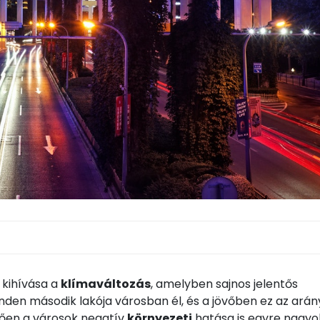
 kihívása a
klímaváltozás
, amelyben sajnos jelentős
den második lakója városban él, és a jövőben ez az arán
ően a városok negatív
környezeti
hatása is egyre nagy