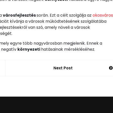
 a
városfejlesztés
során. Ezt a célt szolgálja az
okosváros
ovációt kívánja a városok működtetésének szolgálatába
fejlesztésekről van szó, amely növeli a városok
őségét.
amely egyre több nagyvárosban megjelenik. Ennek a
k negatív
környezeti
hatásainak mérsékléséhez.
Next Post