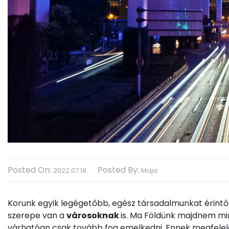
Posted On:
Posted By:
2022.07.18.
Maja
Korunk egyik legégetőbb, egész társadalmunkat érintő
szerepe van a
városoknak
is. Ma Földünk majdnem min
várhatóan csak tovább fog emelkedni. Ennek megfelel