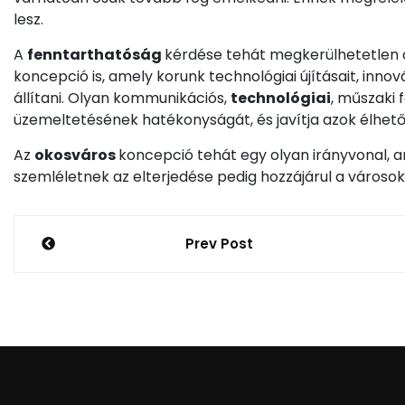
lesz.
A
fenntarthatóság
kérdése tehát megkerülhetetlen
koncepció is, amely korunk technológiai újításait, inn
állítani. Olyan kommunikációs,
technológiai
, műszaki 
üzemeltetésének hatékonyságát, és javítja azok élhet
Az
okosváros
koncepció tehát egy olyan irányvonal, 
szemléletnek az elterjedése pedig hozzájárul a városo
Bejegyzés
Prev Post
navigáció