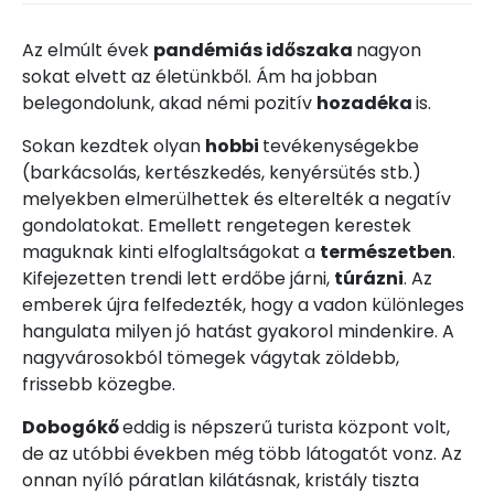
Az elmúlt évek
pandémiás időszaka
nagyon
sokat elvett az életünkből. Ám ha jobban
belegondolunk, akad némi pozitív
hozadéka
is.
Sokan kezdtek olyan
hobbi
tevékenységekbe
(barkácsolás, kertészkedés, kenyérsütés stb.)
melyekben elmerülhettek és elterelték a negatív
gondolatokat. Emellett rengetegen kerestek
maguknak kinti elfoglaltságokat a
természetben
.
Kifejezetten trendi lett erdőbe járni,
túrázni
. Az
emberek újra felfedezték, hogy a vadon különleges
hangulata milyen jó hatást gyakorol mindenkire. A
nagyvárosokból tömegek vágytak zöldebb,
frissebb közegbe.
Dobogókő
eddig is népszerű turista központ volt,
de az utóbbi években még több látogatót vonz. Az
onnan nyíló páratlan kilátásnak, kristály tiszta