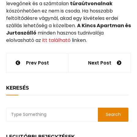
levegőnek és a számtalan
túraútvonalnak
köszönhetően ez nem is csoda. Ha hosszabb
feltöltődésre vágynál, akad egy kivételes erdei
szállás lehetőség a közelben.
A Kincs Apartman és
Jurtaszálló
minden hasznos tudnivalója
elolvasható az
itt található
linken.
Bejegyzés
Prev Post
Next Post
navigáció
KERESÉS
LEGUTÓBBI BEJEGYZÉSEK