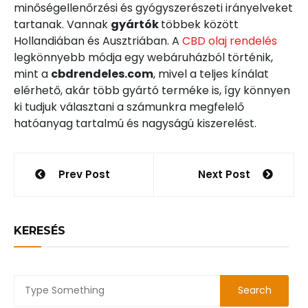
minőségellenőrzési és gyógyszerészeti irányelveket
tartanak. Vannak
gyártók
többek között
Hollandiában és Ausztriában. A
CBD olaj rendelés
legkönnyebb módja egy webáruházból történik,
mint a
cbdrendeles.com
, mivel a teljes kínálat
elérhető, akár több gyártó terméke is, így könnyen
ki tudjuk választani a számunkra megfelelő
hatóanyag tartalmú és nagyságú kiszerelést.
Bejegyzés
Prev Post
Next Post
navigáció
KERESÉS