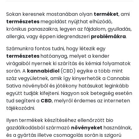
Sokan keresnek mostanában olyan
terméket
, ami
természetes
megoldást nyújthat elhúzódó,
krónikus panaszaikra, legyen az fájdalom, gyulladás,
allergia, vagy éppen idegrendszeri
problémákra
.
Számunkra fontos tudni, hogy létezik egy
természetes
hatóanyag, melyet a kender
virágaiból nyernek ki szárítás és kémiai folyamatok
során. A
kannabidiol
(CBD) egyike a több mint
száz vegyületnek, amik így kinyerhetők a Cannabis
Sativa növényből és jótékony hatásukat leginkább
együtt tudják kifejteni. Nagyon sok betegség esetén
tud segíteni a
CBD
, melyről érdemes az interneten
tájékozódni.
Ilyen termékek készítéséhez ellenőrzött bio
gazdálkodásból származó
növényeket
használnak,
és a gyártás illetve csomagolás során is szigorú