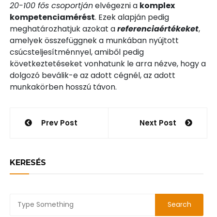
20-100 fős csoportján
elvégezni a
komplex
kompetenciamérést
. Ezek alapján pedig
meghatározhatjuk azokat a
referenciaértékeket
,
amelyek összefüggnek a munkában nyújtott
csúcsteljesítménnyel, amiből pedig
következtetéseket vonhatunk le arra nézve, hogy a
dolgozó beválik-e az adott cégnél, az adott
munkakörben hosszú távon.
Bejegyzés
Prev Post
Next Post
navigáció
KERESÉS