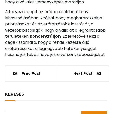
hogy a vállalat versenyképes maradjon.
A tervezés segít az erőforrások hatékony
kihasználásában. Azáltal, hogy meghatározzák a
prioritásokat és az erőforrások elosztását, a
vezetők biztosítják, hogy a vállalat a legfontosabb
területeken
koncentráljon
. Ez lehetővé teszi a
cégek számára, hogy a rendelkezésre álló
erőforrásaikat a legnagyobb hatékonysággal
használják fel, és növeljék a versenyképességüket.
Bejegyzés
Prev Post
Next Post
navigáció
KERESÉS