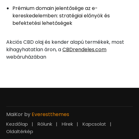
Prémium domain jelentősége az e-
kereskedelemben: stratégiai előnyök és
befektetési lehetőségek
Akciós CBD olaj és kender alapú termékek, most
kihagyhatatlan áron, a
CBDrendeles.com
webáruházában
MaiKor by
Everestthemes
Kezdőlap
Rólunk
Hírek
Kapcsolat
Oldaltérkép