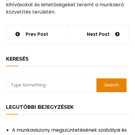
kihívásokat és lehetőségeket teremt a munkaerő
közvetítés területén.
Bejegyzés
Prev Post
Next Post
navigáció
KERESÉS
LEGUTÓBBI BEJEGYZÉSEK
A munkaviszony megszüntetésének szabályai és