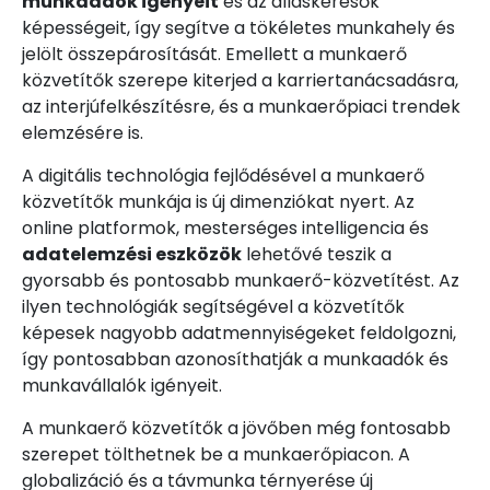
munkaadók igényeit
és az álláskeresők
képességeit, így segítve a tökéletes munkahely és
jelölt összepárosítását. Emellett a munkaerő
közvetítők szerepe kiterjed a karriertanácsadásra,
az interjúfelkészítésre, és a munkaerőpiaci trendek
elemzésére is.
A digitális technológia fejlődésével a munkaerő
közvetítők munkája is új dimenziókat nyert. Az
online platformok, mesterséges intelligencia és
adatelemzési eszközök
lehetővé teszik a
gyorsabb és pontosabb munkaerő-közvetítést. Az
ilyen technológiák segítségével a közvetítők
képesek nagyobb adatmennyiségeket feldolgozni,
így pontosabban azonosíthatják a munkaadók és
munkavállalók igényeit.
A munkaerő közvetítők a jövőben még fontosabb
szerepet tölthetnek be a munkaerőpiacon. A
globalizáció és a távmunka térnyerése új