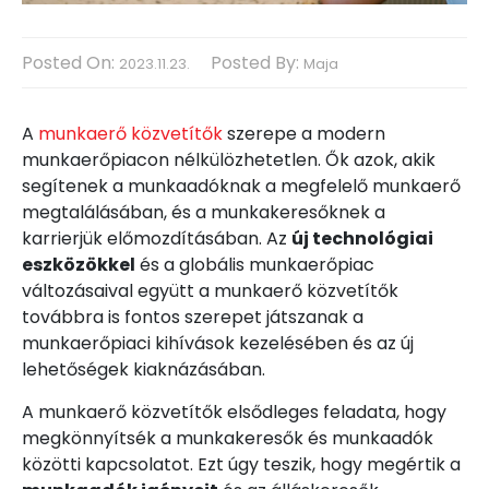
Posted On:
Posted By:
2023.11.23.
Maja
A
munkaerő közvetítők
szerepe a modern
munkaerőpiacon nélkülözhetetlen. Ők azok, akik
segítenek a munkaadóknak a megfelelő munkaerő
megtalálásában, és a munkakeresőknek a
karrierjük előmozdításában. Az
új technológiai
eszközökkel
és a globális munkaerőpiac
változásaival együtt a munkaerő közvetítők
továbbra is fontos szerepet játszanak a
munkaerőpiaci kihívások kezelésében és az új
lehetőségek kiaknázásában.
A munkaerő közvetítők elsődleges feladata, hogy
megkönnyítsék a munkakeresők és munkaadók
közötti kapcsolatot. Ezt úgy teszik, hogy megértik a