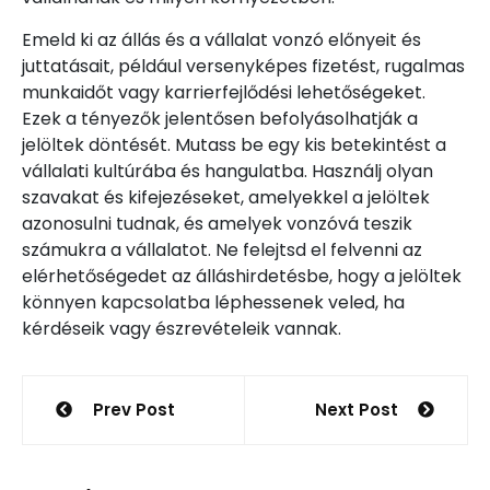
Emeld ki az állás és a vállalat vonzó előnyeit és
juttatásait, például versenyképes fizetést, rugalmas
munkaidőt vagy karrierfejlődési lehetőségeket.
Ezek a tényezők jelentősen befolyásolhatják a
jelöltek döntését. Mutass be egy kis betekintést a
vállalati kultúrába és hangulatba. Használj olyan
szavakat és kifejezéseket, amelyekkel a jelöltek
azonosulni tudnak, és amelyek vonzóvá teszik
számukra a vállalatot. Ne felejtsd el felvenni az
elérhetőségedet az álláshirdetésbe, hogy a jelöltek
könnyen kapcsolatba léphessenek veled, ha
kérdéseik vagy észrevételeik vannak.
Bejegyzés
Prev Post
Next Post
navigáció