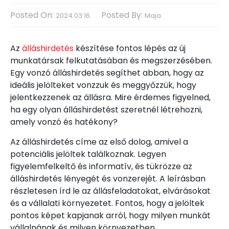
Posted On:
Posted By:
2024.03.16.
Maja
Az
álláshirdetés
készítése fontos lépés az új
munkatársak felkutatásában és megszerzésében.
Egy vonzó álláshirdetés segíthet abban, hogy az
ideális jelölteket vonzzuk és meggyőzzük, hogy
jelentkezzenek az állásra. Mire érdemes figyelned,
ha egy olyan álláshirdetést szeretnél létrehozni,
amely vonzó és hatékony?
Az álláshirdetés címe az első dolog, amivel a
potenciális jelöltek találkoznak. Legyen
figyelemfelkeltő és informatív, és tükrözze az
álláshirdetés lényegét és vonzerejét. A leírásban
részletesen írd le az állásfeladatokat, elvárásokat
és a vállalati környezetet. Fontos, hogy a jelöltek
pontos képet kapjanak arról, hogy milyen munkát
vállalnának és milyen környezetben.