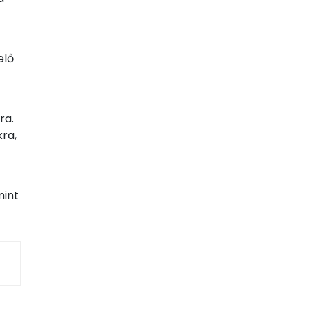
elő
ra.
kra,
mint