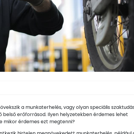
gnövekszik a munkaterhelés, vagy olyan speciális szaktudá
ő belső erőforrásod. Ilyen helyzetekben érdemes lehet
De mikor érdemes ezt megtenni?
entkezik hirtelen megnövekedett munkaterhelés, például 