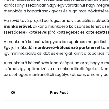
karácsonyi szezonban vagy egy váratlanul nagy megren
megoldás a kapacitások gyors és rugalmas bővítésére
Ha rövid távú projektbe fogsz, amely speciális szaktud
munkaerővel
, akkor a munkaerő kölcsönzés lehet az i
szerződések kötésével járó költségeket és kötelezetts
A munkaerő kölcsönzés gyors és rugalmas megoldást j
Egy jól működő
munkaerő-kölcsönző partnerrel
könn
így minimalizálva az időt és energiát, amit a toborzási 
A munkaerő kölcsönzés lehetőséget ad arra, hogy a m
számát, így optimalizálva a munkaerőköltségeket. Nem k
az esetleges munkanélküli segélyeket sem, amennyiben
Bejegyzés
Prev Post
navigáció