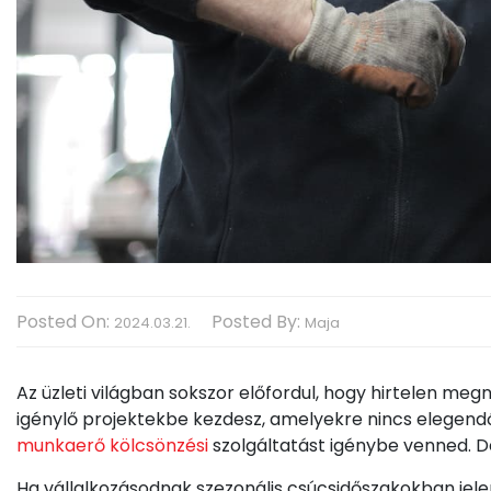
Posted On:
Posted By:
2024.03.21.
Maja
Az üzleti világban sokszor előfordul, hogy hirtelen me
igénylő projektekbe kezdesz, amelyekre nincs elegend
munkaerő kölcsönzési
szolgáltatást igénybe venned. 
Ha vállalkozásodnak szezonális csúcsidőszakokban jel