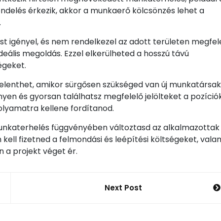
delés érkezik, akkor a munkaerő kölcsönzés lehet a
.
ást igényel, és nem rendelkezel az adott területen megfel
deális megoldás. Ezzel elkerülheted a hosszú távú
égeket.
elenthet, amikor sürgősen szükséged van új munkatársak
yen és gyorsan találhatsz megfelelő jelölteket a pozíció
folyamatra kellene fordítanod.
unkaterhelés függvényében változtasd az alkalmazottak
ell fizetned a felmondási és leépítési költségeket, vala
 a projekt véget ér.
Next Post