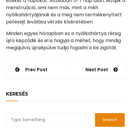
ezeket a napokat. Általában 5-7 nap alatt lezajlik a
menstruáció, ami nem más, mint a méh
nyálkahártyájának és a meg nem termékenyített
petesejt leválása vérzés kíséretében.
Minden egyes hónapban ez a nyálkahártya réteg
újra képződik és el is hagyja a méhet, hogy mindig
megújulva, újraépülve tudja fogadni a kis zigótát.
Bejegyzés
Prev Post
Next Post
navigáció
KERESÉS