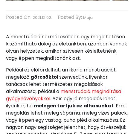
Posted On:
Posted By:
2021.12.02.
Maja
A menstruáció normál esetben egy meglehetősen
kiszámítható dolog az életünkben, azonban vannak
olyan helyzetek, amikor szívesen késleltetnénk,
vagy éppen megindítanánk azt.
Például ez előfordulhat, amikor a menstruációt
megelőző
görcsöktől
szenvedünk. ilyenkor
tanácsos lehet természetes megoldások
alkalmazása, például a
menstruáció megindítása
gyógynövényekkel
. Az is egy jó megoldás lehet
ilyenkor, ha
melegen tartjuk az alhasunkat
. Erre
megoldás lehet meleg sópárna, meleg vizes palack,
vagy éppen egy vastag, puha pléd alkalmazása. Ez
nagyon nagy segítséget jelenthet, hogy átvészeljük