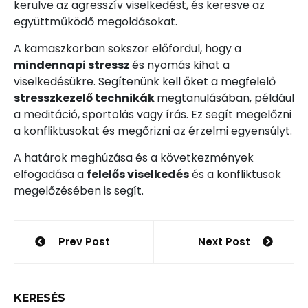
kerülve az agresszív viselkedést, és keresve az
együttműködő megoldásokat.
A kamaszkorban sokszor előfordul, hogy a
mindennapi stressz
és nyomás kihat a
viselkedésükre. Segítenünk kell őket a megfelelő
stresszkezelő technikák
megtanulásában, például
a meditáció, sportolás vagy írás. Ez segít megelőzni
a konfliktusokat és megőrizni az érzelmi egyensúlyt.
A határok meghúzása és a következmények
elfogadása a
felelős viselkedés
és a konfliktusok
megelőzésében is segít.
Bejegyzés
Prev Post
Next Post
navigáció
KERESÉS