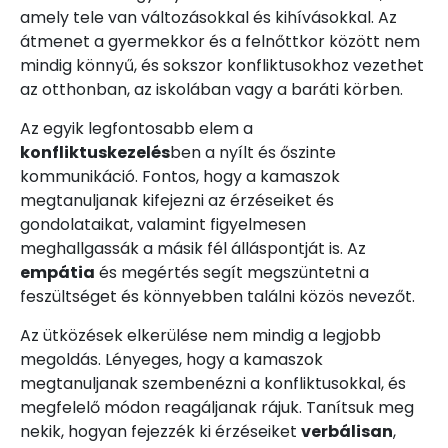
amely tele van változásokkal és kihívásokkal. Az
átmenet a gyermekkor és a felnőttkor között nem
mindig könnyű, és sokszor konfliktusokhoz vezethet
az otthonban, az iskolában vagy a baráti körben.
Az egyik legfontosabb elem a
konfliktuskezelés
ben a nyílt és őszinte
kommunikáció. Fontos, hogy a kamaszok
megtanuljanak kifejezni az érzéseiket és
gondolataikat, valamint figyelmesen
meghallgassák a másik fél álláspontját is. Az
empátia
és megértés segít megszüntetni a
feszültséget és könnyebben találni közös nevezőt.
Az ütközések elkerülése nem mindig a legjobb
megoldás. Lényeges, hogy a kamaszok
megtanuljanak szembenézni a konfliktusokkal, és
megfelelő módon reagáljanak rájuk. Tanítsuk meg
nekik, hogyan fejezzék ki érzéseiket
verbálisan
,