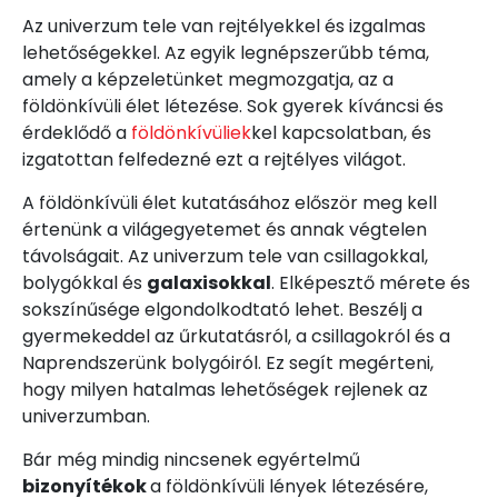
Az univerzum tele van rejtélyekkel és izgalmas
lehetőségekkel. Az egyik legnépszerűbb téma,
amely a képzeletünket megmozgatja, az a
földönkívüli élet létezése. Sok gyerek kíváncsi és
érdeklődő a
földönkívüliek
kel kapcsolatban, és
izgatottan felfedezné ezt a rejtélyes világot.
A földönkívüli élet kutatásához először meg kell
értenünk a világegyetemet és annak végtelen
távolságait. Az univerzum tele van csillagokkal,
bolygókkal és
galaxisokkal
. Elképesztő mérete és
sokszínűsége elgondolkodtató lehet. Beszélj a
gyermekeddel az űrkutatásról, a csillagokról és a
Naprendszerünk bolygóiról. Ez segít megérteni,
hogy milyen hatalmas lehetőségek rejlenek az
univerzumban.
Bár még mindig nincsenek egyértelmű
bizonyítékok
a földönkívüli lények létezésére,