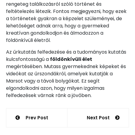
rengeteg találkozásról szóló történet és
feltételezés létezik. Fontos megjegyezni, hogy ezek
a történetek gyakran a képzelet szüleményei, de
lehetőséget adnak arra, hogy a gyermeked
kreatívan gondolkodjon és álmodozzon a
földönkívüli életről.
Az űrkutatás felfedezése és a tudományos kutatás
kulcsfontosságú a
földönkívüli élet
megértésében. Mutass gyermekednek képeket és
videókat az űrszondákról, amelyek kutatják a
Marsot vagy a távoli bolygókat. Ez segít
elgondolkodni azon, hogy milyen izgalmas
felfedezések várnak ránk a jövőben.
Bejegyzés
Prev Post
Next Post
navigáció