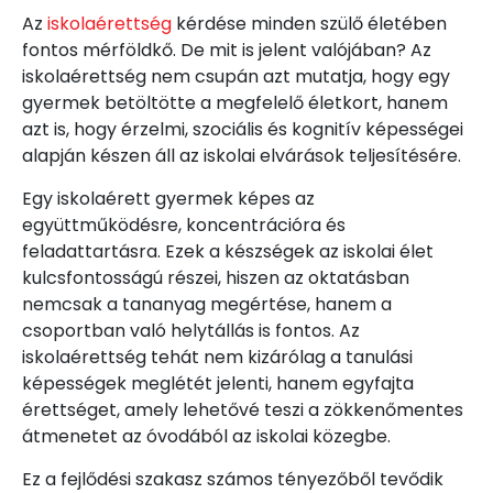
Az
iskolaérettség
kérdése minden szülő életében
fontos mérföldkő. De mit is jelent valójában? Az
iskolaérettség nem csupán azt mutatja, hogy egy
gyermek betöltötte a megfelelő életkort, hanem
azt is, hogy érzelmi, szociális és kognitív képességei
alapján készen áll az iskolai elvárások teljesítésére.
Egy iskolaérett gyermek képes az
együttműködésre, koncentrációra és
feladattartásra. Ezek a készségek az iskolai élet
kulcsfontosságú részei, hiszen az oktatásban
nemcsak a tananyag megértése, hanem a
csoportban való helytállás is fontos. Az
iskolaérettség tehát nem kizárólag a tanulási
képességek meglétét jelenti, hanem egyfajta
érettséget, amely lehetővé teszi a zökkenőmentes
átmenetet az óvodából az iskolai közegbe.
Ez a fejlődési szakasz számos tényezőből tevődik