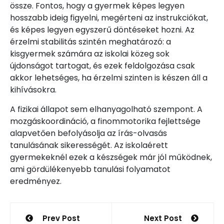
össze. Fontos, hogy a gyermek képes legyen
hosszabb ideig figyelni, megérteni az instrukciókat,
és képes legyen egyszerű döntéseket hozni. Az
érzelmi stabilitás szintén meghatározó: a
kisgyermek számára az iskolai közeg sok
újdonságot tartogat, és ezek feldolgozása csak
akkor lehetséges, ha érzelmi szinten is készen áll a
kihívásokra.
A fizikai állapot sem elhanyagolható szempont. A
mozgáskoordináció, a finommotorika fejlettsége
alapvetően befolyásolja az írás-olvasás
tanulásának sikerességét. Az iskolaérett
gyermekeknél ezek a készségek már jól működnek,
ami gördülékenyebb tanulási folyamatot
eredményez.
Bejegyzés
Prev Post
Next Post